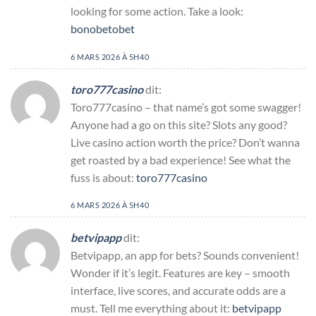
looking for some action. Take a look:
bonobetobet
6 MARS 2026 À 5H40
toro777casino
dit:
Toro777casino – that name’s got some swagger!
Anyone had a go on this site? Slots any good?
Live casino action worth the price? Don’t wanna
get roasted by a bad experience! See what the
fuss is about:
toro777casino
6 MARS 2026 À 5H40
betvipapp
dit:
Betvipapp, an app for bets? Sounds convenient!
Wonder if it’s legit. Features are key – smooth
interface, live scores, and accurate odds are a
must. Tell me everything about it:
betvipapp