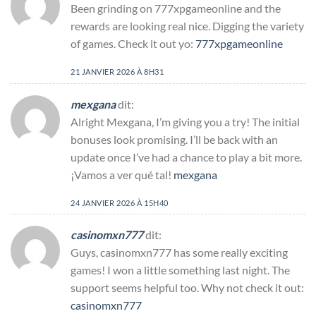
Been grinding on 777xpgameonline and the
rewards are looking real nice. Digging the variety
of games. Check it out yo:
777xpgameonline
21 JANVIER 2026 À 8H31
mexgana
dit:
Alright Mexgana, I’m giving you a try! The initial
bonuses look promising. I’ll be back with an
update once I’ve had a chance to play a bit more.
¡Vamos a ver qué tal!
mexgana
24 JANVIER 2026 À 15H40
casinomxn777
dit:
Guys, casinomxn777 has some really exciting
games! I won a little something last night. The
support seems helpful too. Why not check it out:
casinomxn777