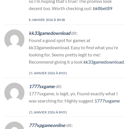
so I’m hoping that’s true! The promos look
decent too. Worth checking out:
bk8bet89
8 JANVIER 2026 À 8H38
kk33gamedownload
dit:
Found a good spot for games at
kk33gamedownload. Easy to find what you’re
looking for. Seems pretty legit to me!
Recommend giving it a look
kk33gamedownload
.
21 JANVIER 2026 À 8H31
1777sxgame
dit:
1777sxgame, is legit, yo. Found exactly what I
was searching for. Highly suggest
1777sxgame
21 JANVIER 2026 À 8H31
777xpgameonline
dit: