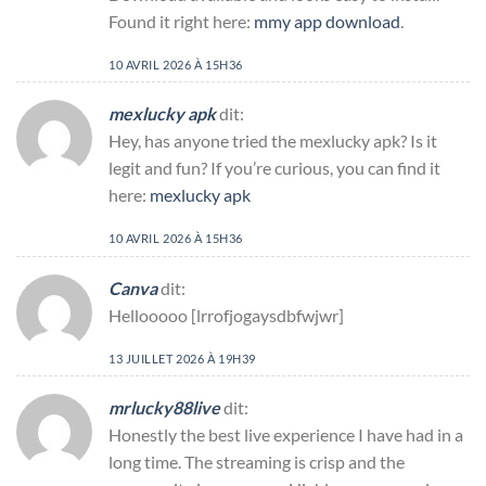
Found it right here:
mmy app download
.
10 AVRIL 2026 À 15H36
mexlucky apk
dit:
Hey, has anyone tried the mexlucky apk? Is it
legit and fun? If you’re curious, you can find it
here:
mexlucky apk
10 AVRIL 2026 À 15H36
Canva
dit:
Hellooooo [lrrofjogaysdbfwjwr]
13 JUILLET 2026 À 19H39
mrlucky88live
dit:
Honestly the best live experience I have had in a
long time. The streaming is crisp and the