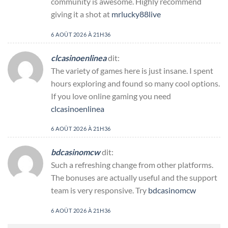
community is awesome. Highly recommend
giving it a shot at
mrlucky88live
6 AOÛT 2026 À 21H36
clcasinoenlinea
dit:
The variety of games here is just insane. I spent
hours exploring and found so many cool options.
If you love online gaming you need
clcasinoenlinea
6 AOÛT 2026 À 21H36
bdcasinomcw
dit:
Such a refreshing change from other platforms.
The bonuses are actually useful and the support
team is very responsive. Try
bdcasinomcw
6 AOÛT 2026 À 21H36