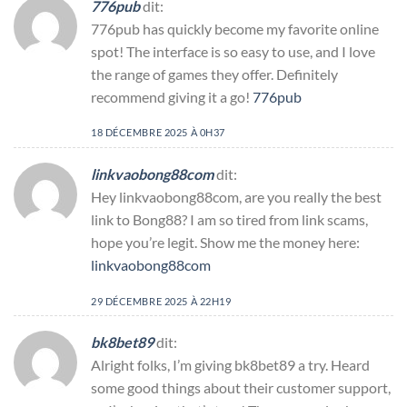
776pub
dit:
776pub has quickly become my favorite online
spot! The interface is so easy to use, and I love
the range of games they offer. Definitely
recommend giving it a go!
776pub
18 DÉCEMBRE 2025 À 0H37
linkvaobong88com
dit:
Hey linkvaobong88com, are you really the best
link to Bong88? I am so tired from link scams,
hope you’re legit. Show me the money here:
linkvaobong88com
29 DÉCEMBRE 2025 À 22H19
bk8bet89
dit:
Alright folks, I’m giving bk8bet89 a try. Heard
some good things about their customer support,