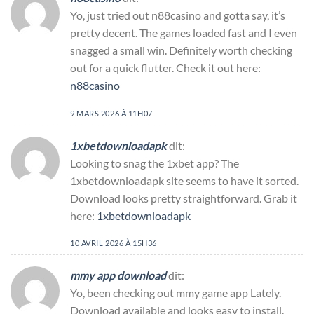
Yo, just tried out n88casino and gotta say, it’s
pretty decent. The games loaded fast and I even
snagged a small win. Definitely worth checking
out for a quick flutter. Check it out here:
n88casino
9 MARS 2026 À 11H07
1xbetdownloadapk
dit:
Looking to snag the 1xbet app? The
1xbetdownloadapk site seems to have it sorted.
Download looks pretty straightforward. Grab it
here:
1xbetdownloadapk
10 AVRIL 2026 À 15H36
mmy app download
dit:
Yo, been checking out mmy game app Lately.
Download available and looks easy to install.