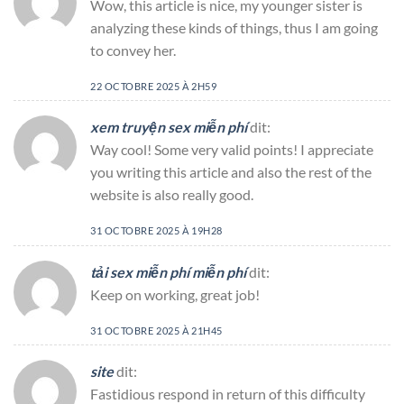
Wow, this article is nice, my younger sister is
analyzing these kinds of things, thus I am going
to convey her.
22 OCTOBRE 2025 À 2H59
xem truyện sex miễn phí
dit:
Way cool! Some very valid points! I appreciate
you writing this article and also the rest of the
website is also really good.
31 OCTOBRE 2025 À 19H28
tải sex miễn phí miễn phí
dit:
Keep on working, great job!
31 OCTOBRE 2025 À 21H45
site
dit:
Fastidious respond in return of this difficulty