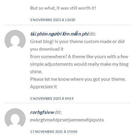
But so what, it was still worth it!
3 NOVEMBRE 2025 À 11H20
tải phim người lớn miễn phí
dit:
Great blog! Is your theme custom made or did
you download it
from somewhere? A theme like yours with a few
simple adjustements would really make my blog
shine.
Please let me know where you got your theme.
Appreciate it
5 NOVEMBRE 2025 À 9H19
rorhgfsivw
dit:
ewkrghmwtdprserjxemeewfqiqsntx
17 NOVEMBRE 2025 À 17H30