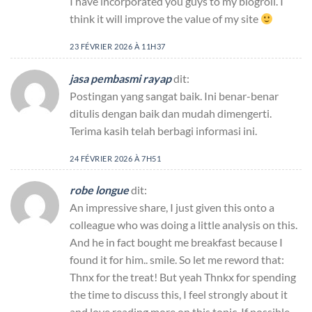
I have incorporated you guys to my blogroll. I
think it will improve the value of my site
23 FÉVRIER 2026 À 11H37
jasa pembasmi rayap
dit:
Postingan yang sangat baik. Ini benar-benar
ditulis dengan baik dan mudah dimengerti.
Terima kasih telah berbagi informasi ini.
24 FÉVRIER 2026 À 7H51
robe longue
dit:
An impressive share, I just given this onto a
colleague who was doing a little analysis on this.
And he in fact bought me breakfast because I
found it for him.. smile. So let me reword that:
Thnx for the treat! But yeah Thnkx for spending
the time to discuss this, I feel strongly about it
and love reading more on this topic. If possible,