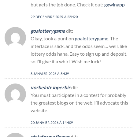
but gets the job done. Check it out:
ggwinapp
29 DÉCEMBRE 2025 À 22H20
goalotterygame
dit:
Okay, took a punt on
goalotterygame
. The
interface is slick, and the odds seem… well, like
lottery odds haha. Easy to sign up and deposit,
so I’ll give it a whirl. Wish me luck!
8 JANVIER 2026 À 8H39
vorbelutr ioperbir
dit:
You must participate in a contest for probably
the greatest blogs on the web. I’ll advocate this
website!
20 JANVIER 2026 À 14H09
plataforma flames
dit: