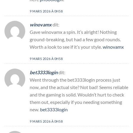
9 MARS 2026 À 0H58
winovamx
dit:
Gave winovamx a spin. It’s alright! Nothing
ground-breaking, but had a few good rounds.
Worth a look to see if it’s your style.
winovamx
9 MARS 2026 À 0H58
bet3333login
dit:
Went through the bet3333login process just
now, and the actual site? Not bad! Seems reliable
and the gaming is solid. Wouldn’t hurt to check
them out, especially if you needing something
new.
bet3333login
9 MARS 2026 À 0H58