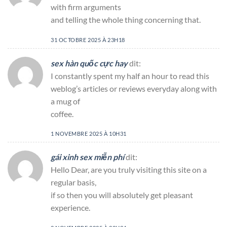
with firm arguments
and telling the whole thing concerning that.
31 OCTOBRE 2025 À 23H18
sex hàn quốc cực hay
dit:
I constantly spent my half an hour to read this
weblog’s articles or reviews everyday along with
a mug of
coffee.
1 NOVEMBRE 2025 À 10H31
gái xinh sex miễn phí
dit:
Hello Dear, are you truly visiting this site on a
regular basis,
if so then you will absolutely get pleasant
experience.