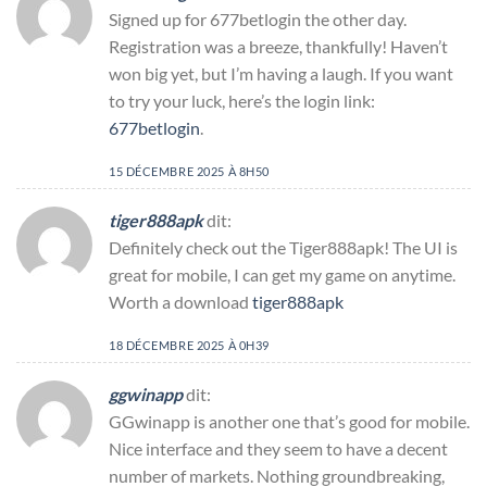
Signed up for 677betlogin the other day.
Registration was a breeze, thankfully! Haven’t
won big yet, but I’m having a laugh. If you want
to try your luck, here’s the login link:
677betlogin
.
15 DÉCEMBRE 2025 À 8H50
tiger888apk
dit:
Definitely check out the Tiger888apk! The UI is
great for mobile, I can get my game on anytime.
Worth a download
tiger888apk
18 DÉCEMBRE 2025 À 0H39
ggwinapp
dit:
GGwinapp is another one that’s good for mobile.
Nice interface and they seem to have a decent
number of markets. Nothing groundbreaking,