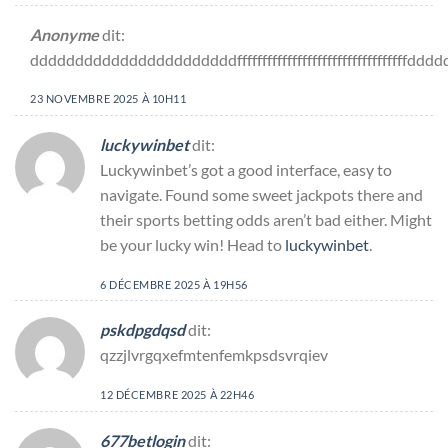
Anonyme
dit:
dddddddddddddddddddddddffffffffffffffffffffffffffffffffffddddddd
23 NOVEMBRE 2025 À 10H11
luckywinbet
dit:
Luckywinbet’s got a good interface, easy to
navigate. Found some sweet jackpots there and
their sports betting odds aren’t bad either. Might
be your lucky win! Head to
luckywinbet
.
6 DÉCEMBRE 2025 À 19H56
pskdpgdqsd
dit:
qzzjlvrgqxefmtenfemkpsdsvrqiev
12 DÉCEMBRE 2025 À 22H46
677betlogin
dit: