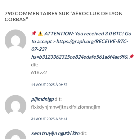
790 COMMENTAIRES SUR “
AÉROCLUB DE LYON
CORBAS
”
ATTENTION: You received 3.0 BTC! Go
to accept > https://graph.org/RECEIVE-BTC-
07-23?
hs=b3123362315ce824edafe561a6f4ae9f&
dit:
618vz2
14 AOÛT 2025 À 0H57
pljlmdnigp
dit:
flxkdyhjmnwfjtnsxifxlzfomnqjim
31 AOÛT 2025 À 8H41
xem truyện người lớn
dit: