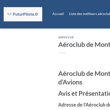
Passer
au
Accueil
Liste des meilleurs aérocl
contenu
AEROCLUB
Aéroclub de Mont
Aéroclub de Montpe
d’Avions
Avis et Présentati
Adresse de l’Aéroclub d